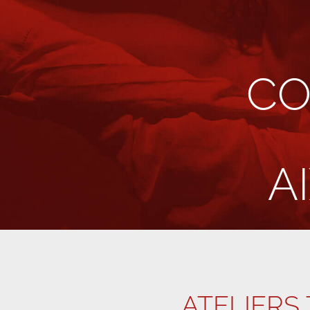
CO
A
ATELIERS 