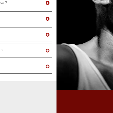
sé ?
 ?