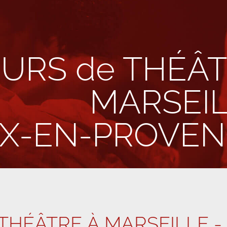
URS de THÉÂ
MARSEI
IX-EN-PROVE
THÉÂTRE À MARSEILLE -