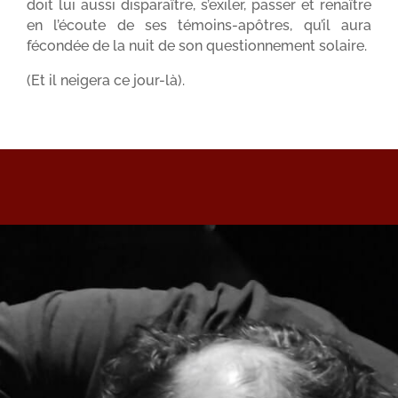
doit lui aussi disparaître, s’exiler, passer et renaître
en l’écoute de ses témoins-apôtres, qu’il aura
fécondée de la nuit de son questionnement solaire.
(Et il neigera ce jour-là).